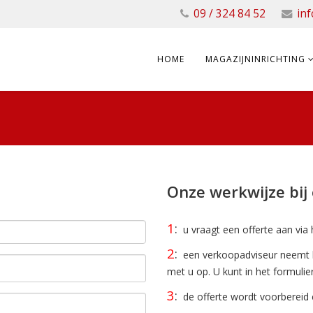
09 / 324 84 52
in
HOME
MAGAZIJNINRICHTING
Onze werkwijze bij
1
:
u vraagt een offerte aan via h
2
:
een verkoopadviseur neemt bi
met u op. U kunt in het formuli
3
:
de offerte wordt voorbereid 