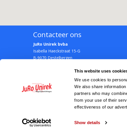
Contacteer ons
JuRo Unirek bvba
Isabella Haeckstraat 15-G
B-9070 Destelbergen
T.
09/324.84.52
This website uses cookie
E.
info@jurounirek.be
We use cookies to personal
We also share information 
partners who may combine i
from your use of their ser
effectiveness of our adver
Show details
J