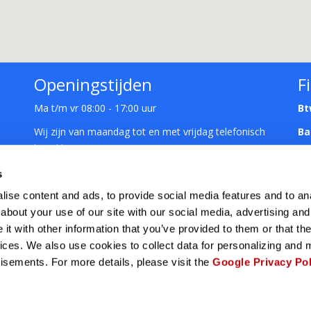
Openingstijden
F
Ma t/m vr 08:00 - 17:00 uur
Bt
Wij zijn van maandag tot en met vrijdag telefonisch
Ba
bereikbaar van 08:00 uur tot 17:00 uur
Showroom: op afspraak
s
ise content and ads, to provide social media features and to anal
about your use of our site with our social media, advertising and
t with other information that you’ve provided to them or that the
vices. We also use cookies to collect data for personalizing and
tisements. For more details, please visit the
Google Privacy Pol
uRo Unirek bvba © 2023 | powered by
DentalHome
|
Privacyverklari