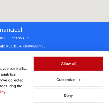
inancieel
w:
BE 0561.953.068
nk:
KBC BE76736006987195
Allow all
yse our traffic.
 analytics
Customize
y’ve collected
 measuring the
icy
.
Deny
ng