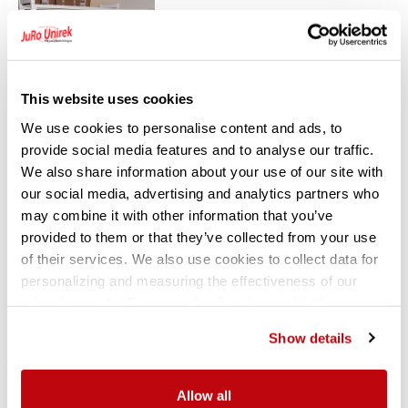
This website uses cookies
We use cookies to personalise content and ads, to
provide social media features and to analyse our traffic.
We also share information about your use of our site with
our social media, advertising and analytics partners who
Maximale draagkracht
may combine it with other information that you’ve
provided to them or that they’ve collected from your use
of their services. We also use cookies to collect data for
Het draagvermogen per legbord bedraagt 150kg (gelijkmatig
personalizing and measuring the effectiveness of our
verdeeld over het legbord). Het draagvermogen per sectie is
advertisements. For more details, please visit the
600kg. Deze kunststof rekken zijn ook als een verrijdbare kar
Google Privacy Policy
.
leverbaar.
Show details
Allow all
Kwaliteitsnormen