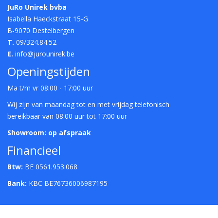
JuRo Unirek bvba
Isabella Haeckstraat 15-G
B-9070 Destelbergen
T.
09/324.84.52
E.
info@jurounirek.be
Openingstijden
Ma t/m vr 08:00 - 17:00 uur
Wij zijn van maandag tot en met vrijdag telefonisch
bereikbaar van 08:00 uur tot 17:00 uur
Showroom: op afspraak
Financieel
Btw:
BE 0561.953.068
Bank:
KBC BE76736006987195