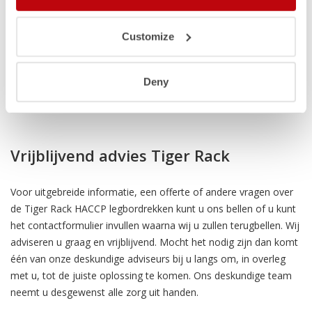
Tiger Rack kunststof stellingkasten hebben het GS-TÜV
Customize
waarborg en voldoen aan alle kwaliteitslabels en normen
(HACCP). Het product is geschikt voor gebruik in combinatie met
Deny
voedsel en voldoet daarmee tevens aan de normen van de
Voedsel en Waren Autoriteit.
Vrijblijvend advies Tiger Rack
Voor uitgebreide informatie, een offerte of andere vragen over
de Tiger Rack HACCP legbordrekken kunt u ons bellen of u kunt
het contactformulier invullen waarna wij u zullen terugbellen. Wij
adviseren u graag en vrijblijvend. Mocht het nodig zijn dan komt
één van onze deskundige adviseurs bij u langs om, in overleg
met u, tot de juiste oplossing te komen. Ons deskundige team
neemt u desgewenst alle zorg uit handen.