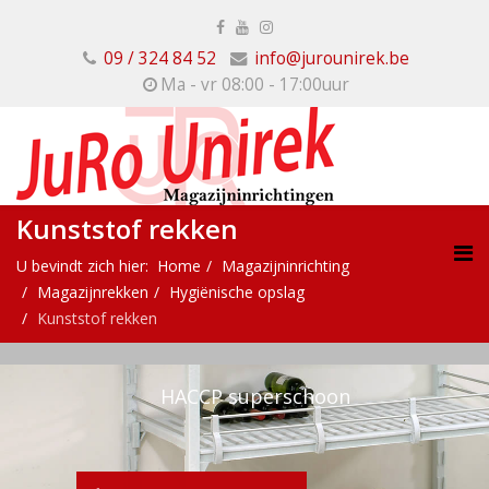
09 / 324 84 52
info@jurounirek.be
Ma - vr 08:00 - 17:00uur
Kunststof rekken
U bevindt zich hier:
Home
Magazijninrichting
Magazijnrekken
Hygiënische opslag
Kunststof rekken
HACCP superschoon