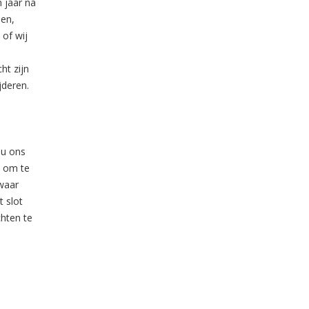
n jaar na
den,
 of wij
ht zijn
jderen.
 u ons
t om te
waar
 slot
hten te