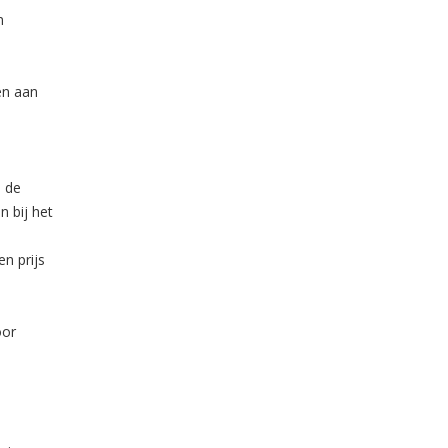
n
en aan
n de
 bij het
n prijs
oor