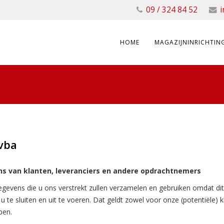
09 / 324 84 52
i
HOME
MAGAZIJNINRICHTIN
bvba
s van klanten, leveranciers en andere opdrachtnemers
egevens die u ons verstrekt zullen verzamelen en gebruiken omdat dit
te sluiten en uit te voeren. Dat geldt zowel voor onze (potentiële) k
pen.