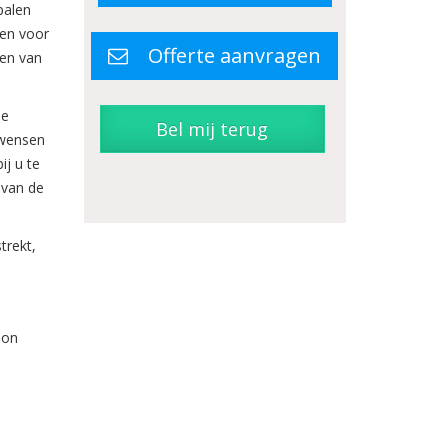
palen
den voor
Offerte aanvragen
ten van
de
Bel mij terug
 wensen
ij u te
 van de
trekt,
oon