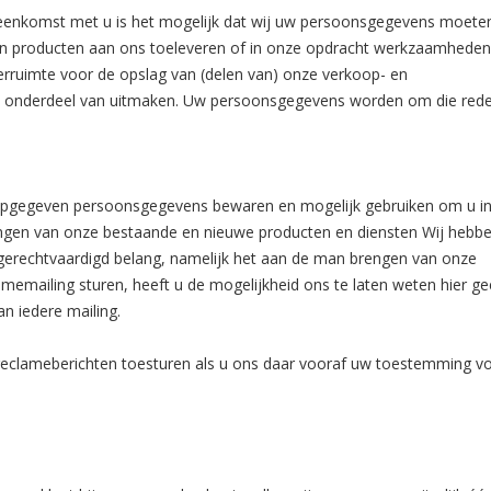
reenkomst met u is het mogelijk dat wij uw persoonsgegevens moete
n en producten aan ons toeleveren of in onze opdracht werkzaamheden
erruimte voor de opslag van (delen van) onze verkoop- en
n onderdeel van uitmaken. Uw persoonsgegevens worden om die red
r u opgegeven persoonsgegevens bewaren en mogelijk gebruiken om u i
ngen van onze bestaande en nieuwe producten en diensten Wij hebben
gerechtvaardigd belang, namelijk het aan de man brengen van onze
amemailing sturen, heeft u de mogelijkheid ons te laten weten hier gee
an iedere mailing.
en reclameberichten toesturen als u ons daar vooraf uw toestemming v