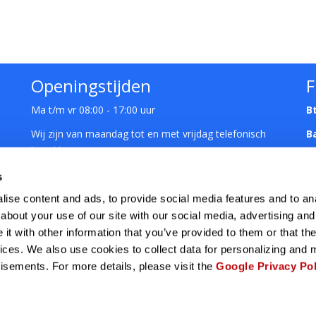
Openingstijden
F
Ma t/m vr 08:00 - 17:00 uur
B
Wij zijn van maandag tot en met vrijdag telefonisch
B
bereikbaar van 08:00 uur tot 17:00 uur
Showroom: op afspraak
s
ise content and ads, to provide social media features and to anal
about your use of our site with our social media, advertising and
t with other information that you’ve provided to them or that the
vices. We also use cookies to collect data for personalizing and
tisements. For more details, please visit the
Google Privacy Pol
uRo Unirek bvba © 2023 | powered by
DentalHome
|
Privacyverklari