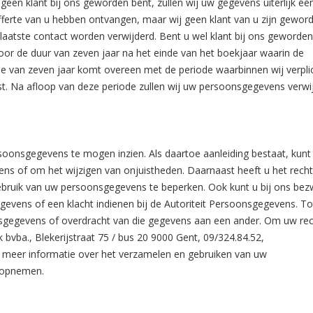
geen klant bij ons geworden bent, zullen wij uw gegevens uiterlijk éé
offerte van u hebben ontvangen, maar wij geen klant van u zijn gewor
laatste contact worden verwijderd. Bent u wel klant bij ons geworden
oor de duur van zeven jaar na het einde van het boekjaar waarin de
e van zeven jaar komt overeen met de periode waarbinnen wij verplic
st. Na afloop van deze periode zullen wij uw persoonsgegevens verwi
oonsgegevens te mogen inzien. Als daartoe aanleiding bestaat, kunt
s of om het wijzigen van onjuistheden. Daarnaast heeft u het rech
bruik van uw persoonsgegevens te beperken. Ook kunt u bij ons bez
vens of een klacht indienen bij de Autoriteit Persoonsgegevens. Tot
sgegevens of overdracht van die gegevens aan een ander. Om uw rec
 bvba., Blekerijstraat 75 / bus 20 9000 Gent, 09/324.84.52,
r meer informatie over het verzamelen en gebruiken van uw
 opnemen.