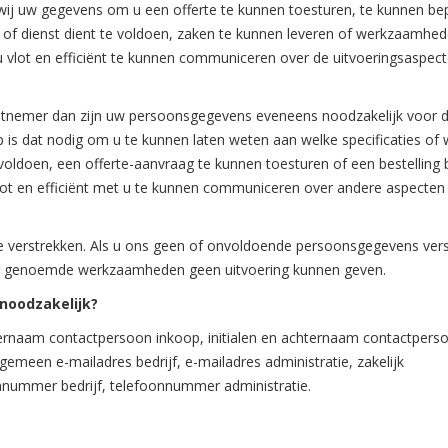
 wij uw gegevens om u een offerte te kunnen toesturen, te kunnen be
 of dienst dient te voldoen, zaken te kunnen leveren of werkzaamhe
u vlot en efficiënt te kunnen communiceren over de uitvoeringsaspec
achtnemer dan zijn uw persoonsgegevens eveneens noodzakelijk voor 
op is dat nodig om u te kunnen laten weten aan welke specificaties of
voldoen, een offerte-aanvraag te kunnen toesturen of een bestelling b
lot en efficiënt met u te kunnen communiceren over andere aspecten
e verstrekken. Als u ons geen of onvoldoende persoonsgegevens vers
voor genoemde werkzaamheden geen uitvoering kunnen geven.
noodzakelijk?
chternaam contactpersoon inkoop, initialen en achternaam contactpers
lgemeen e-mailadres bedrijf, e-mailadres administratie, zakelijk
nummer bedrijf, telefoonnummer administratie.