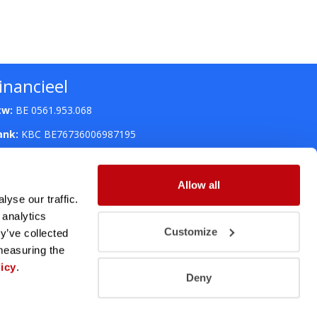
inancieel
tw:
BE 0561.953.068
ank:
KBC BE76736006987195
Allow all
yse our traffic.
 analytics
Customize
y’ve collected
 measuring the
icy
.
Deny
ng