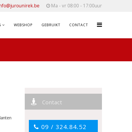
nfo@jurounirek.be
Ma - vr 08:00 - 17:00uur
G
WEBSHOP
GEBRUIKT
CONTACT
Contact
lanten
09 / 324.84.52