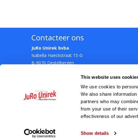
Contacteer ons
JuRo Unirek bvba
Isabella Haeckstraat 15-G
B-9070 Destelbergen
T.
09/324.84.52
This website uses cookie
E.
info@jurounirek.be
We use cookies to personal
We also share information 
partners who may combine i
from your use of their ser
effectiveness of our adver
Show details
J