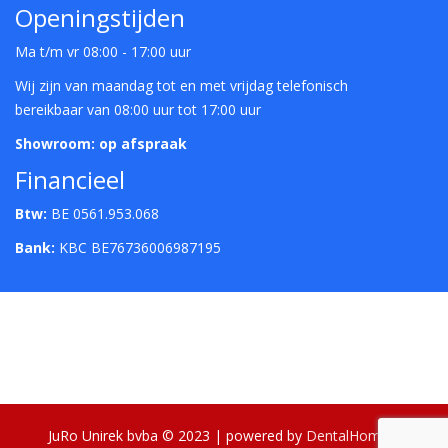
Openingstijden
Ma t/m vr 08:00 - 17:00 uur
Wij zijn van maandag tot en met vrijdag telefonisch
bereikbaar van 08:00 uur tot 17:00 uur
Showroom: op afspraak
Financieel
Btw:
BE 0561.953.068
Bank:
KBC BE76736006987195
JuRo Unirek bvba © 2023 | powered by
DentalHome
|