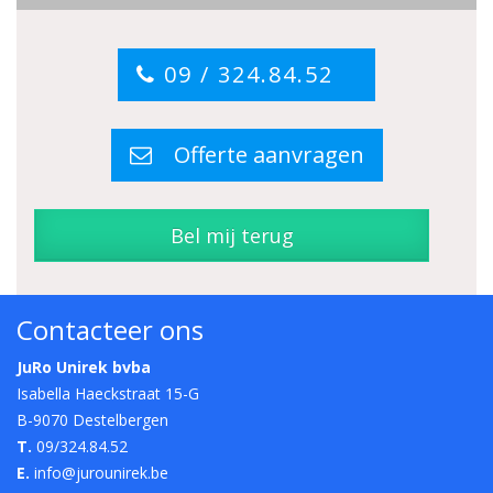
09 / 324.84.52
Offerte aanvragen
Bel mij terug
Contacteer ons
JuRo Unirek bvba
Isabella Haeckstraat 15-G
B-9070 Destelbergen
T.
09/324.84.52
E.
info@jurounirek.be