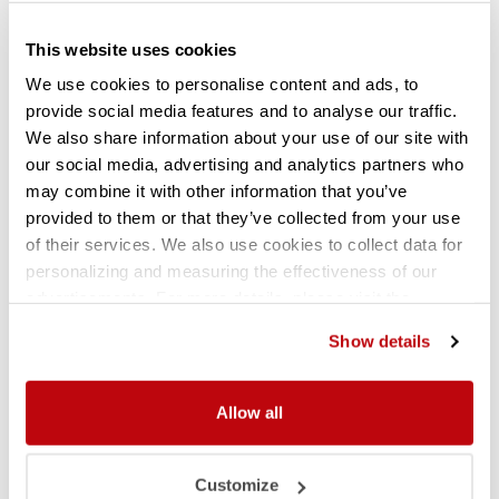
This website uses cookies
We use cookies to personalise content and ads, to
provide social media features and to analyse our traffic.
We also share information about your use of our site with
our social media, advertising and analytics partners who
may combine it with other information that you’ve
provided to them or that they’ve collected from your use
of their services. We also use cookies to collect data for
personalizing and measuring the effectiveness of our
advertisements. For more details, please visit the
Google Privacy Policy
.
Eigenschappen
Technische specificaties
Show details
Groot (tot zeer groot) draagvermogen
Beschikt voor binnen- en buitenopslag
Allow all
Verkrijgbaar in verschillende maatvoeringen en kleuren
Lange levensduur
Customize
Geschikt voor elk type magazijn