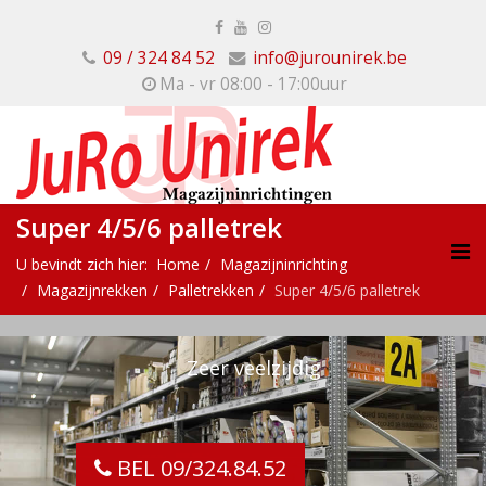
09 / 324 84 52
info@jurounirek.be
Ma - vr 08:00 - 17:00uur
Super 4/5/6 palletrek
U bevindt zich hier:
Home
Magazijninrichting
Magazijnrekken
Palletrekken
Super 4/5/6 palletrek
Zeer veelzijdig
BEL 09/324.84.52