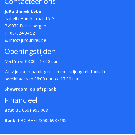
Contacteer ons
JuRo Unirek bvba
Isabella Haeckstraat 15-G
B-9070 Destelbergen
T.
09/324.84.52
E.
info@jurounirek.be
Openingstijden
Ma t/m vr 08:00 - 17:00 uur
Wij zijn van maandag tot en met vrijdag telefonisch
bereikbaar van 08:00 uur tot 17:00 uur
Showroom: op afspraak
Financieel
Btw:
BE 0561.953.068
Bank:
KBC BE76736006987195