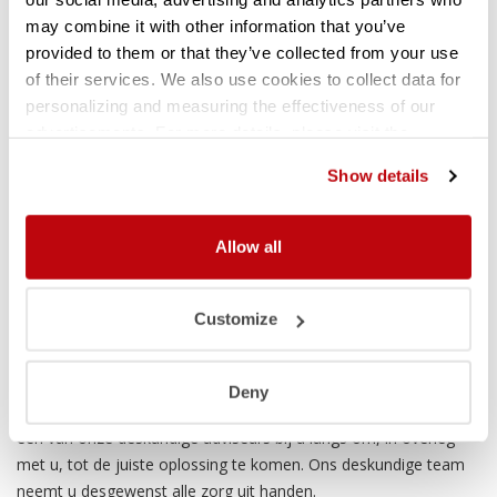
Kolommen enkel- of dubbelzijdig
may combine it with other information that you’ve
Kleur kolom en draagarm in Ral 5015 blauw
provided to them or that they’ve collected from your use
Eindstop leverbaar tegen afrollen van materiaal
of their services. We also use cookies to collect data for
Draagarmen eenvoudig verstelbaar
personalizing and measuring the effectiveness of our
Lange levensduur
advertisements. For more details, please visit the
Mogelijkheid tot uitbreiding
Google Privacy Policy
.
Show details
Gemakkelijk en snel te (de)monteren
Allow all
Vrijblijvend advies draagarmstellingen
Customize
Voor uitgebreide informatie, een offerte of andere vragen over
de lichte draagarmstelling kunt u ons bellen of u kunt het
contactformulier invullen waarna wij u zullen terugbellen. Wij
Deny
adviseren u graag en vrijblijvend. Mocht het nodig zijn dan komt
één van onze deskundige adviseurs bij u langs om, in overleg
met u, tot de juiste oplossing te komen. Ons deskundige team
neemt u desgewenst alle zorg uit handen.