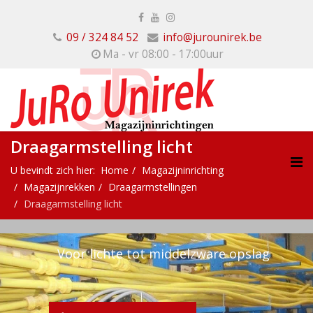
09 / 324 84 52
info@jurounirek.be
Ma - vr 08:00 - 17:00uur
Draagarmstelling licht
U bevindt zich hier:
Home
Magazijninrichting
Magazijnrekken
Draagarmstellingen
Draagarmstelling licht
Voor lichte tot middelzware opslag