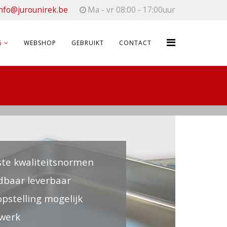
nfo@jurounirek.be
Ma - vr 08:00 - 17:00uur
G
WEBSHOP
GEBRUIKT
CONTACT
te kwaliteitsnormen
jdbaar leverbaar
pstelling mogelijk
werk