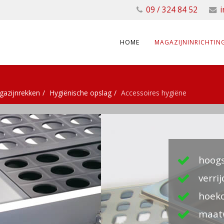
09 / 324 84 52
i
HOME
MAGAZIJNINRICHTIN
azijnrekken
Hygiënische opslag
Accessoires hygiëne
hoogs
verri
hoeko
maat