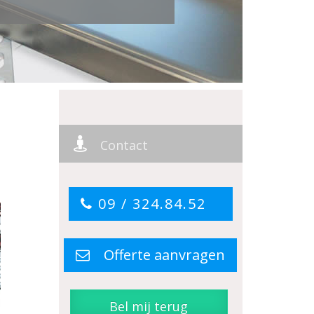
Contact
09 / 324.84.52
Offerte aanvragen
Bel mij terug