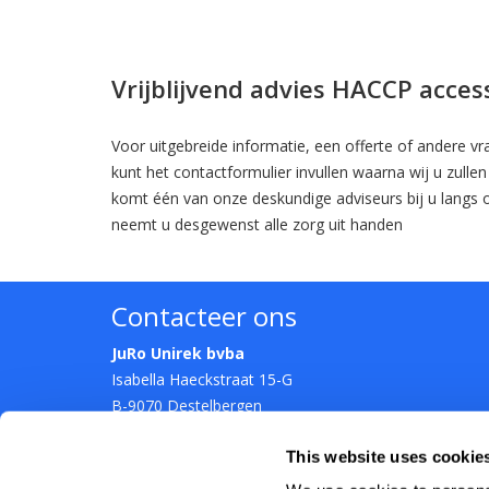
Vrijblijvend advies HACCP acces
Voor uitgebreide informatie, een offerte of andere v
kunt het contactformulier invullen waarna wij u zullen
komt één van onze deskundige adviseurs bij u langs 
neemt u desgewenst alle zorg uit handen
Contacteer ons
JuRo Unirek bvba
Isabella Haeckstraat 15-G
B-9070 Destelbergen
T.
09/324.84.52
This website uses cookie
E.
info@jurounirek.be