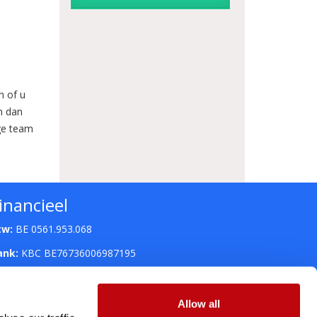
n of u
jn dan
ige team
inancieel
tw:
BE 0561.953.068
ank:
KBC BE76736006987195
Allow all