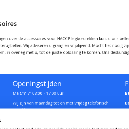
soires
ragen over de accessoires voor HACCP legbordrekken kunt u ons belle
 terugbellen. Wij adviseren u graag en vrijblijvend. Mocht het nodig zi
om, in overleg met u, tot de juiste oplossing te komen. Ons deskund
Openingstijden
F
Ma t/m vr 08:00 - 17:00 uur
B
Wij zijn van maandag tot en met vrijdag telefonisch
B
bereikbaar van 08:00 uur tot 17:00 uur
Showroom: op afspraak
s