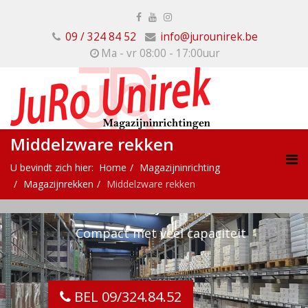
09 / 324 84 52
info@jurounirek.be
Ma - vr 08:00 - 17:00uur
Middelzware rekken
U bevindt zich hier:
Home
Magazijninrichting
Magazijnrekken
Middelzware rekken
Compact met veel capaciteit
BEL 09/324.84.52