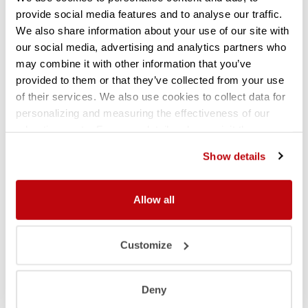
provide social media features and to analyse our traffic.
We also share information about your use of our site with
our social media, advertising and analytics partners who
may combine it with other information that you’ve
provided to them or that they’ve collected from your use
of their services. We also use cookies to collect data for
personalizing and measuring the effectiveness of our
advertisements. For more details, please visit the
Google Privacy Policy
.
Show details
Allow all
Vrijblijvend advies middelzware
Customize
rekken
Deny
Voor uitgebreide informatie, een offerte of andere vragen over