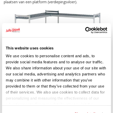
plaatsen van een platform (verdiepingsvloer).
This website uses cookies
We use cookies to personalise content and ads, to
provide social media features and to analyse our traffic.
We also share information about your use of our site with
our social media, advertising and analytics partners who
may combine it with other information that you’ve
provided to them or that they’ve collected from your use
of their services. We also use cookies to collect data for
personalizing and measuring the effectiveness of our
Hygiënische opslag
advertisements. For more details, please visit the
Google Privacy Policy
.
Speciale HACCP rekken voldoen aan de hoogste hygiënische