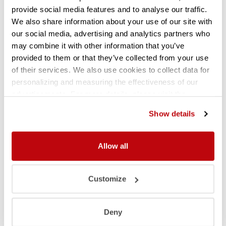
provide social media features and to analyse our traffic.
We also share information about your use of our site with
our social media, advertising and analytics partners who
Eigenschappen
Technische specificaties
may combine it with other information that you’ve
provided to them or that they’ve collected from your use
Vergroting van de opslagcapaciteit
of their services. We also use cookies to collect data for
Orde en overzicht in uw magazijn
personalizing and measuring the effectiveness of our
Groot draagvermogen
advertisements. For more details, please visit the
Lange levensduur
Google Privacy Policy
.
Show details
Verkrijgbaar in verschillende maatvoeringen
Geen kruisschoor nodig
Stevig en duurzaam
Allow all
Vrijblijvend advies Metalsistem
Customize
bandenrek
Deny
Voor uitgebreide informatie, een offerte of andere vragen over