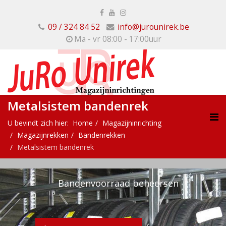
09 / 324 84 52
info@jurounirek.be
Ma - vr 08:00 - 17:00uur
Metalsistem bandenrek
U bevindt zich hier:
Home
Magazijninrichting
Magazijnrekken
Bandenrekken
Metalsistem bandenrek
Bandenvoorraad beheersen